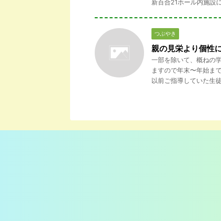
新百合21ホール内施設に
つぶやき
親の見栄より個性
一部を除いて、概ねの学
ますので年末〜年始ま
以前ご指導していた生徒さ