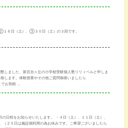
②１６日（土）、③３０日（土）の３回です。
開塾しました、新百合ヶ丘の小学校受験個人塾リリィベルと申しま
い致します。体験授業やその他ご質問御座いましたら
omまでお気軽 ...
月の日程をお知らせいたします。 ・４日（土）、１１日（土）、
す。（２５日は施設側利用の為お休みです。ご希望ございましたら