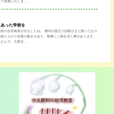
て授業いたしま ...
にあった学校を
校の合否発表が出ましたね。 都内の国立小試験がまだ残っており
で繰り上がり合格の動きがあり、無事にご縁を頂く事があります。
んで、大変活 ...